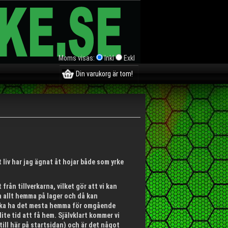
Moms visas:
Inkl
Exkl
Din varukorg är tom!
t liv har jag ägnat åt hojar både som yrke
från tillverkarna, vilket gör att vi kan
ha allt hemma på lager och då kan
rsöka ha det mesta hemma för omgående
ite tid att få hem. Självklart kommer vi
till här på startsidan) och är det något