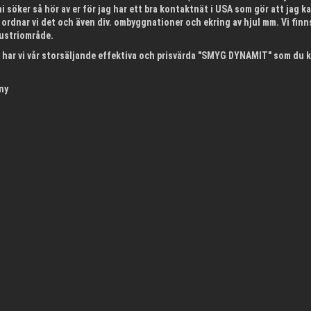
ni söker så hör av er för jag har ett bra kontaktnät i USA som gör att jag k
 ordnar vi det och även div. ombyggnationer och ekring av hjul mm. Vi finns
dustriområde.
har vi vår storsäljande effektiva och prisvärda "SMYG DYNAMIT" som du k
ny