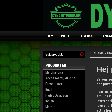
HEM
VILLKOR
OM OSS
LÄNKA
Startsida
»
Om
PRODUKTER
Hej 
Merchandise
Accessoarer/kul o ha
Välkommen 
Presentkort
och privat
Buell
I samma an
Harley Davidson
erbjuda må
leveranst
Indian
leverans. 
Metric
att ta hem