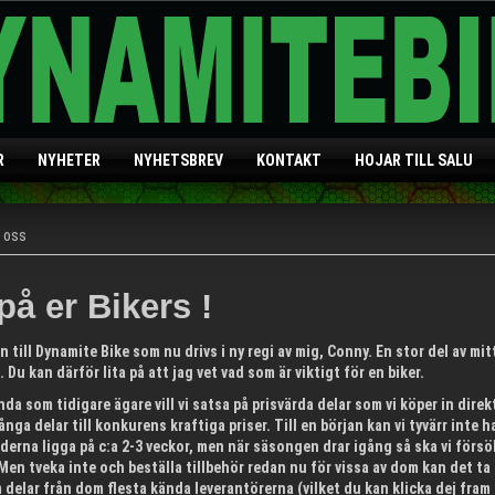
R
NYHETER
NYHETSBREV
KONTAKT
HOJAR TILL SALU
 oss
på er Bikers !
till Dynamite Bike som nu drivs i ny regi av mig, Conny. En stor del av mit
. Du kan därför lita på att jag vet vad som är viktigt för en biker.
da som tidigare ägare vill vi satsa på prisvärda delar som vi köper in direkt 
nga delar till konkurens kraftiga priser. Till en början kan vi tyvärr inte 
iderna ligga på c:a 2-3 veckor, men när säsongen drar igång så ska vi fö
Men tveka inte och beställa tillbehör redan nu för vissa av dom kan det ta l
 delar från dom flesta kända leverantörerna (vilket du kan klicka dej fram 