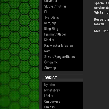
Universal
speciellt 
Skruvar/muttrar
service så
EL
Vilsta in
Tvätt/finish
Dessutom 
Kem/olja
länken.
Bling Bling
Mvh. Con
Hjälmar / Kläder
Klockor
Packväskor & fästen
Ram
Styren/Speglar/Risers
Övriga mc
Sitemap
ÖVRIGT
Nyheter
Nyhetsbrev
Länkar
Om cookies
Om oss