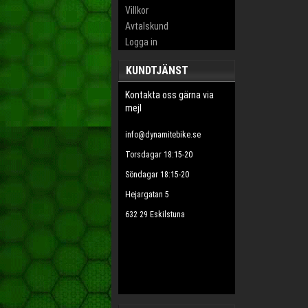
Villkor
Avtalskund
Logga in
KUNDTJÄNST
Kontakta oss gärna via
mejl
info@dynamitebike.se
Torsdagar 18:15-20
Söndagar 18:15-20
Hejargatan 5
632 29 Eskilstuna