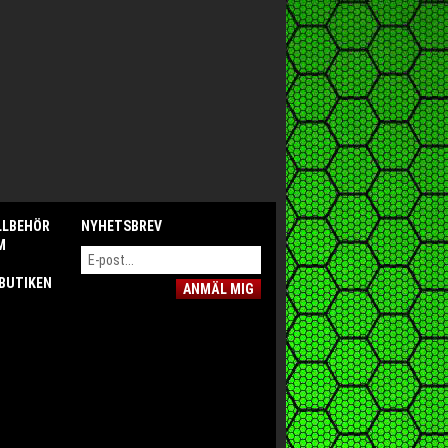
LLBEHÖR
NYHETSBREV
M
 BUTIKEN
ANMÄL MIG