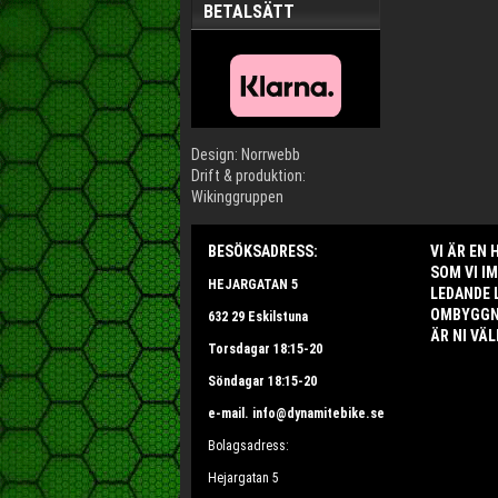
BETALSÄTT
Design: Norrwebb
Drift & produktion:
Wikinggruppen
BESÖKSADRESS:
VI ÄR EN
SOM VI I
HEJARGATAN 5
LEDANDE 
OMBYGGNA
632 29 Eskilstuna
ÄR NI VÄL
Torsdagar 18:15-20
Söndagar 18:15-20
e-mail. info@dynamitebike.se
Bolagsadress:
Hejargatan 5