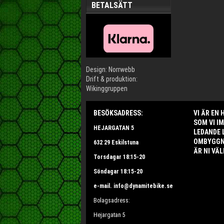
BETALSÄTT
Design: Norrwebb
Drift & produktion:
Wikinggruppen
BESÖKSADRESS:
VI ÄR EN
SOM VI I
HEJARGATAN 5
LEDANDE 
OMBYGGNA
632 29 Eskilstuna
ÄR NI VÄL
Torsdagar 18:15-20
Söndagar 18:15-20
e-mail. info@dynamitebike.se
Bolagsadress:
Hejargatan 5