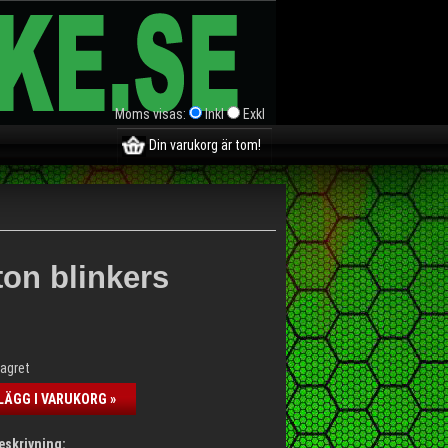
Moms visas:
Inkl
Exkl
Din varukorg är tom!
ton blinkers
lagret
LÄGG I VARUKORG »
eskrivning: