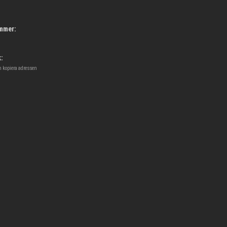
mmer:
:
h kopiera adressen