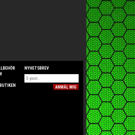
LLBEHÖR
NYHETSBREV
M
 BUTIKEN
ANMÄL MIG