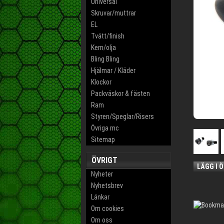
Universal
Skruvar/muttrar
EL
Tvätt/finish
Kem/olja
Bling Bling
Hjälmar / Kläder
Klockor
Packväskor & fästen
Ram
Styren/Speglar/Risers
Övriga mc
Sitemap
ÖVRIGT
LÄGG I 
Nyheter
Nyhetsbrev
Länkar
Om cookies
Om oss