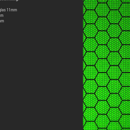
glas 11mm
mm
mm