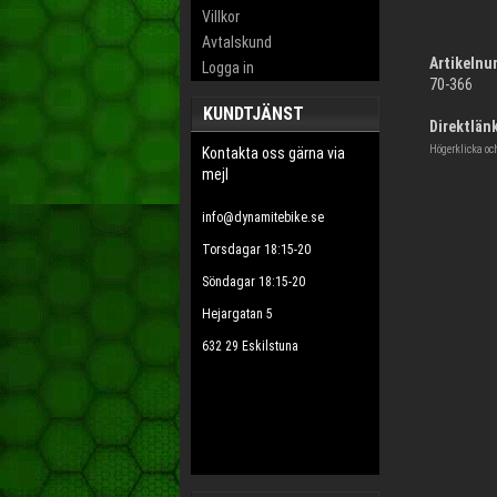
Villkor
Avtalskund
Artikelnu
Logga in
70-366
KUNDTJÄNST
Direktlänk
Högerklicka oc
Kontakta oss gärna via
mejl
info@dynamitebike.se
Torsdagar 18:15-20
Söndagar 18:15-20
Hejargatan 5
632 29 Eskilstuna