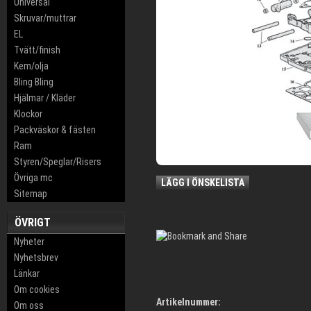
Universal
Skruvar/muttrar
EL
Tvätt/finish
Kem/olja
Bling Bling
Hjälmar / Kläder
Klockor
Packväskor & fästen
Ram
Styren/Speglar/Risers
Övriga mc
LÄGG I ÖNSKELISTA
Sitemap
ÖVRIGT
Nyheter
Nyhetsbrev
Länkar
Om cookies
Artikelnummer:
Om oss