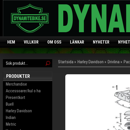
HEM
VILLKOR
OM OSS
LÄNKAR
NYHETER
NYHET
Startsida
»
Harley Davidson
»
Drivlina
»
Pac
PRODUKTER
Merchandise
Accessoarer/kul o ha
Presentkort
Buell
Harley Davidson
Indian
Metric