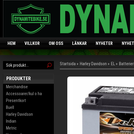
HEM
VILLKOR
OM OSS
LÄNKAR
NYHETER
NYHET
Startsida
»
Harley Davidson
»
EL
»
Batterier
PRODUKTER
Merchandise
Accessoarer/kul o ha
Presentkort
Buell
Harley Davidson
Indian
Metric