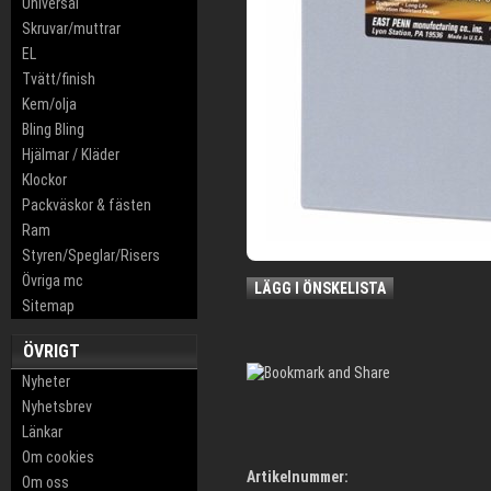
Universal
Skruvar/muttrar
EL
Tvätt/finish
Kem/olja
Bling Bling
Hjälmar / Kläder
Klockor
Packväskor & fästen
Ram
Styren/Speglar/Risers
Övriga mc
LÄGG I ÖNSKELISTA
Sitemap
ÖVRIGT
Nyheter
Nyhetsbrev
Länkar
Om cookies
Artikelnummer:
Om oss