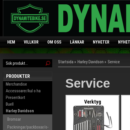
HEM
VILLKOR
OM OSS
LÄNKAR
NYHETER
NYHET
Startsida
»
Harley Davidson
»
Service
PRODUKTER
Service
Merchandise
Accessoarer/kul o ha
Presentkort
Verktyg
Buell
Harley Davidson
Bromsar
Packningar/packboxar/o-