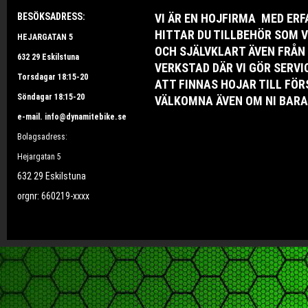
BESÖKSADRESS:
VI ÄR EN HOJFIRMA MED ER
HITTAR DU TILLBEHÖR SOM V
HEJARGATAN 5
OCH SJÄLVKLART ÄVEN FRÅN
632 29 Eskilstuna
VERKSTAD DÄR VI GÖR SERV
Torsdagar 18:15-20
ATT FINNAS HOJAR TILL FÖR
Söndagar 18:15-20
VÄLKOMNA ÄVEN OM NI BARA 
e-mail. info@dynamitebike.se
Bolagsadress:
Hejargatan 5
632 29 Eskilstuna
orgnr: 660219-xxxx