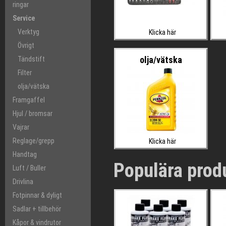
ringar
Service
Verktyg
Klicka här
Övrigt
olja/vätska
Tändstift
Filter
olja/vätska
Framgaffel
Hjul / bromsar
Vajrar
Reglage/grepp
Klicka här
Handtag
Populära prod
Luft / Buller
Drivlina
Fotpinnar & dyligt
Sadlar + tillbehör
Kåpor & vindrutor