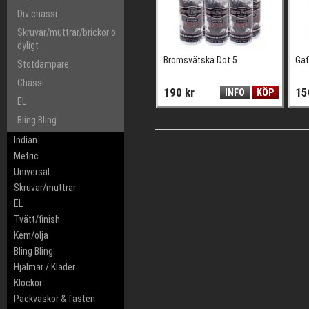
Div chassi
Skruvar/muttrar/brickor o
dyligt
Bromsvätska Dot 5
Gaf
Stötdämpare
Chassi
190 kr
15
INFO
KÖP
EL
Bling Bling
Indian
Metric
Universal
Skruvar/muttrar
EL
Tvätt/finish
Kem/olja
Bling Bling
Hjälmar / Kläder
Klockor
Packväskor & fästen