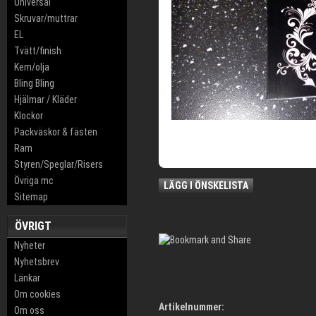
Universal
Skruvar/muttrar
EL
Tvätt/finish
Kem/olja
Bling Bling
Hjälmar / Kläder
Klockor
Packväskor & fästen
Ram
Styren/Speglar/Risers
Övriga mc
LÄGG I ÖNSKELISTA
Sitemap
ÖVRIGT
Nyheter
Nyhetsbrev
Länkar
Om cookies
Artikelnummer:
Om oss