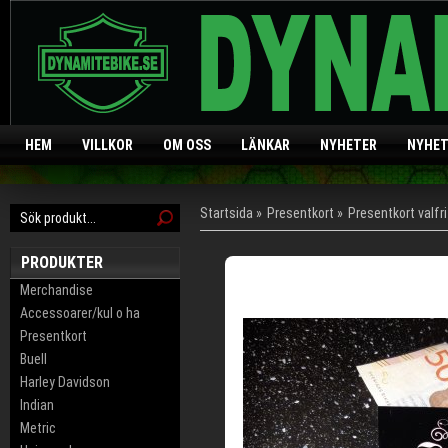
HEM
VILLKOR
OM OSS
LÄNKAR
NYHETER
NYHET
Startsida
»
Presentkort
»
Presentkort valf
PRODUKTER
Merchandise
Accessoarer/kul o ha
Presentkort
Buell
Harley Davidson
Indian
Metric