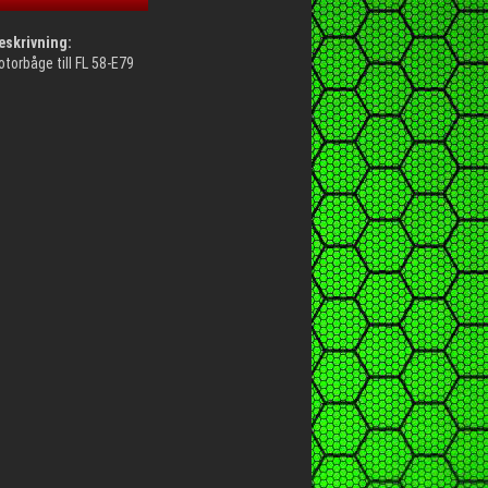
eskrivning:
orbåge till FL 58-E79