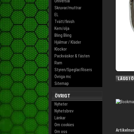
Universal
Skruvar/muttrar
EL
Tvätt/finish
Kem/olja
Bling Bling
Hjälmar / Kläder
Klockor
Packväskor & fästen
Ram
Styren/Speglar/Risers
Övriga mc
LÄGG I 
Sitemap
ÖVRIGT
Nyheter
Nyhetsbrev
Länkar
Om cookies
Artikelnu
Om oss