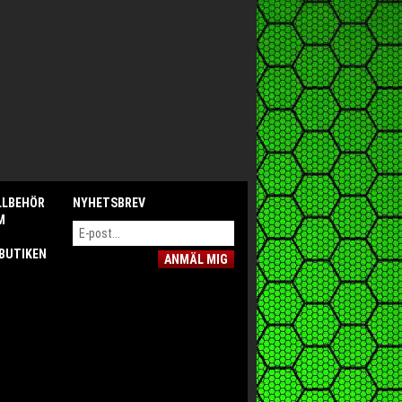
LLBEHÖR
NYHETSBREV
M
 BUTIKEN
ANMÄL MIG