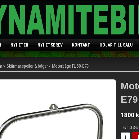
R
NYHETER
NYHETSBREV
KONTAKT
HOJAR TILL SALU
m
»
Skärmar,spoiler & bågar
»
Motorbåge FL 58-E79
Mot
E79
1800 k
Lev.tid 3-