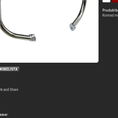
Produktb
Kromad mot
ÖNSKELISTA
mmer: