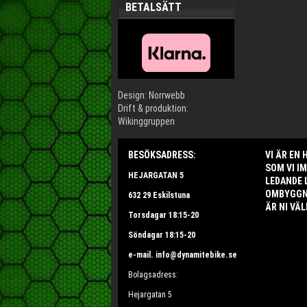
BETALSÄTT
Design: Norrwebb
Drift & produktion:
Wikinggruppen
BESÖKSADRESS:
VI ÄR EN
SOM VI I
HEJARGATAN 5
LEDANDE 
OMBYGGNA
632 29 Eskilstuna
ÄR NI VÄL
Torsdagar 18:15-20
Söndagar 18:15-20
e-mail. info@dynamitebike.se
Bolagsadress:
Hejargatan 5