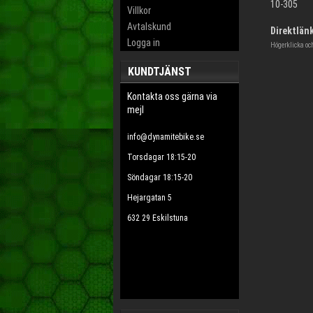
10-305
Villkor
Avtalskund
Direktlänk
Logga in
Högerklicka oc
KUNDTJÄNST
Kontakta oss gärna via
mejl
info@dynamitebike.se
Torsdagar 18:15-20
Söndagar 18:15-20
Hejargatan 5
632 29 Eskilstuna