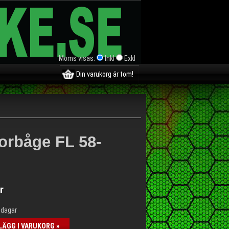
Moms visas:
Inkl
Exkl
Din varukorg är tom!
orbåge FL 58-
r
5 dagar
LÄGG I VARUKORG »