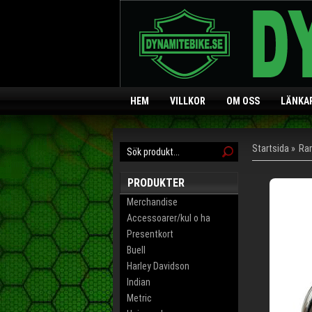
HEM
VILLKOR
OM OSS
LÄNKA
Startsida
»
Ra
PRODUKTER
Merchandise
Accessoarer/kul o ha
Presentkort
Buell
Harley Davidson
Indian
Metric